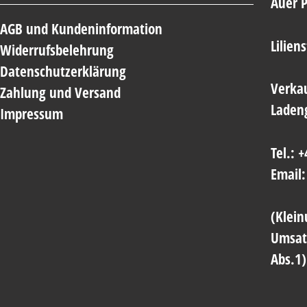
Auer 
AGB und Kundeninformation
Lilien
Widerrufsbelehrung
Datenschutzerklärung
Verkau
Zahlung und Versand
Laden
Impressum
Tel.: 
Email:
(Klei
Umsat
Abs.1)