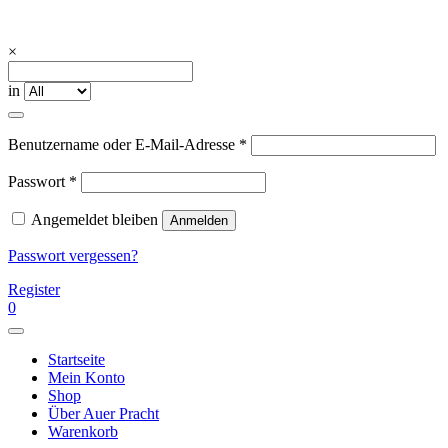
Skip
to
content
Auerpracht Trachtenschmuck –
Ihre Trachtenschmuck – Manufaktur in München
×
Manufaktur
in
Erforderlich
Benutzername oder E-Mail-Adresse
*
Erforderlich
Passwort
*
Angemeldet bleiben
Anmelden
Passwort vergessen?
Register
0
Startseite
Mein Konto
Shop
Über Auer Pracht
Warenkorb