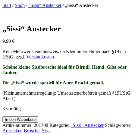
Start
/
Shop
/
"Sissi" Anstecker
/ „Sissi“ Anstecker
„Sissi“ Anstecker
9,90
€
Kein Mehrwertsteuerausweis, da Kleinunternehmer nach §19 (1)
UStG.
zzgl.
Versandkosten
Schöne kleine Sissibrosche ideal für Dirndl, Hemd, Gilet oder
Janker.
Die „Sissi“ wurde speziell für Auer Pracht gemalt.
(Kleinunternehmerregelung: Umsatzsteuerbefereit gemäß §19UStG
Abs.1)
3 vorrätig
"Sissi"
In den Warenkorb
Anstecker
Artikelnummer:
201708
Kategorie:
"Sissi" Anstecker
Schlagwörter:
Menge
Anstecker
,
Brosche
,
Sissi