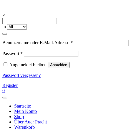
Skip
to
content
Auerpracht Trachtenschmuck –
Ihre Trachtenschmuck – Manufaktur in München
×
Manufaktur
in
Erforderlich
Benutzername oder E-Mail-Adresse
*
Erforderlich
Passwort
*
Angemeldet bleiben
Anmelden
Passwort vergessen?
Register
0
Startseite
Mein Konto
Shop
Über Auer Pracht
Warenkorb