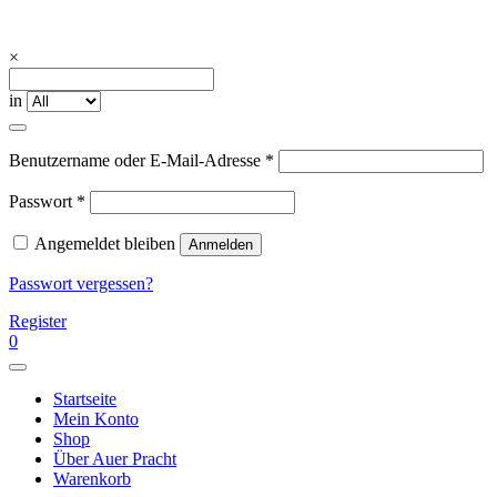
Skip
to
content
Auerpracht Trachtenschmuck –
Ihre Trachtenschmuck – Manufaktur in München
×
Manufaktur
in
Erforderlich
Benutzername oder E-Mail-Adresse
*
Erforderlich
Passwort
*
Angemeldet bleiben
Anmelden
Passwort vergessen?
Register
0
Startseite
Mein Konto
Shop
Über Auer Pracht
Warenkorb