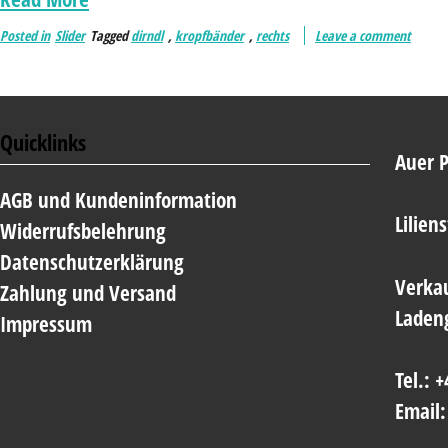
Posted in
Slider
Tagged
dirndl
,
kropfbänder
,
rechts
Leave a comment
Quicklinks
Auer 
AGB und Kundeninformation
Lilien
Widerrufsbelehrung
Datenschutzerklärung
Verkau
Zahlung und Versand
Laden
Impressum
Tel.: 
Email: